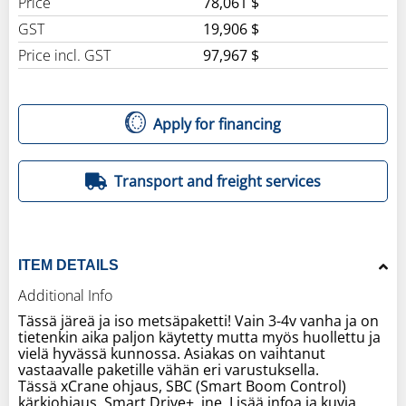
Price
78,061 $
GST
19,906 $
Price incl. GST
97,967 $
Apply for financing
Transport and freight services
ITEM DETAILS
Additional Info
Tässä järeä ja iso metsäpaketti! Vain 3-4v vanha ja on
tietenkin aika paljon käytetty mutta myös huollettu ja
vielä hyvässä kunnossa. Asiakas on vaihtanut
vastaavalle paketille vähän eri varustuksella.
Tässä xCrane ohjaus, SBC (Smart Boom Control)
kärkiohjaus, Smart Drive+, jne. Lisää infoa ja kuvia