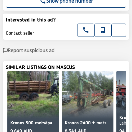
Show phone number
Interested in this ad?
Contact seller
Report suspicious ad
SIMILAR LISTINGS ON MASCUS
Krono
Lahti
Kronos 500 metsäpaketti
Kronos 2400 + metsävaunu
9,649 AUD
8,341 AUD
94,85